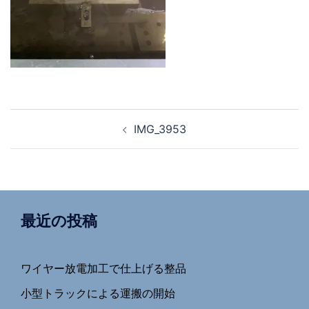
投
IMG_3953
稿
ナ
ビ
ゲ
ー
最近の投稿
シ
ョ
ワイヤー放電加工で仕上げる整品
ン
小型トラックによる運搬の開始