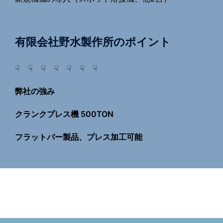
有限会社野水製作所のポイント
☟ ☟ ☟ ☟ ☟ ☟ ☟
弊社の強み
クランクプレス機 500TON
フラットバー製品、プレス加工可能