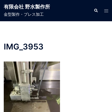
コ
有限会社 野水製作所
ン
検
ト
索
金型製作・プレス加工
テ
グ
ン
ル
ツ
メ
へ
ニ
ス
ュ
IMG_3953
キ
ー
ッ
プ