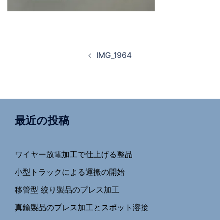
投
IMG_1964
稿
ナ
ビ
ゲ
ー
最近の投稿
シ
ョ
ワイヤー放電加工で仕上げる整品
ン
小型トラックによる運搬の開始
移管型 絞り製品のプレス加工
真鍮製品のプレス加工とスポット溶接