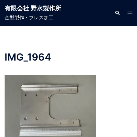
コ
有限会社 野水製作所
ン
検
ト
索
金型製作・プレス加工
テ
グ
ン
ル
ツ
メ
へ
ニ
ス
ュ
IMG_1964
キ
ー
ッ
プ