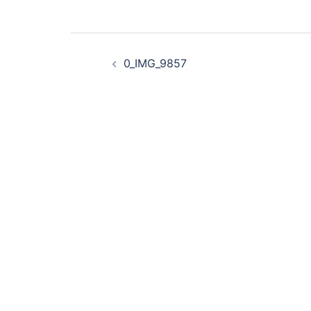
投
0_IMG_9857
稿
ナ
ビ
ゲ
ー
シ
ョ