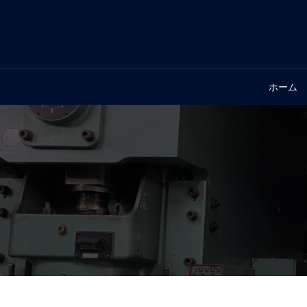
コ
ン
テ
ン
ツ
ホーム
へ
ス
キ
ッ
プ