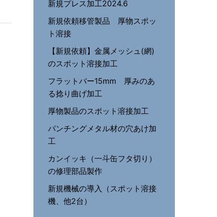
新規プレス加工2024.6
新規依頼移管製品 厚物スポッ
ト溶接
【新規依頼】金属メッシュ(網)
のスポット溶接加工
フラットバー15mm 厚みのあ
る捻り曲げ加工
厚物製品のスポット溶接加工
パンチングメタル材の穴あけ加
工
カンイッキ（一斗缶フタ切り）
の修理部品製作
新規機械の導入（スポット溶接
機、他2台）