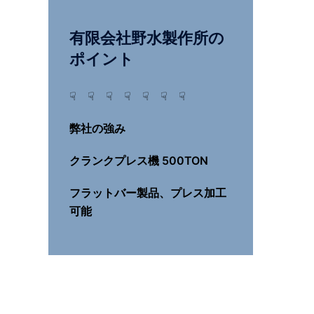
有限会社野水製作所の
ポイント
☟ ☟ ☟ ☟ ☟ ☟ ☟
弊社の強み
クランクプレス機 500TON
フラットバー製品、プレス加工
可能