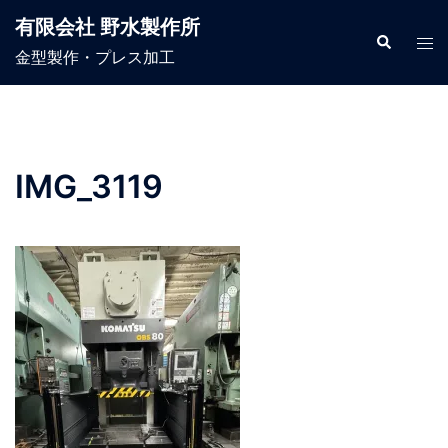
コ
有限会社 野水製作所
ン
検
ト
索
金型製作・プレス加工
テ
グ
ン
ル
ツ
メ
へ
ニ
ス
ュ
IMG_3119
キ
ー
ッ
プ