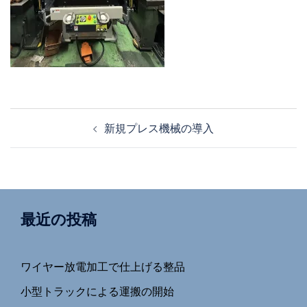
投
新規プレス機械の導入
稿
ナ
ビ
ゲ
ー
最近の投稿
シ
ョ
ワイヤー放電加工で仕上げる整品
ン
小型トラックによる運搬の開始