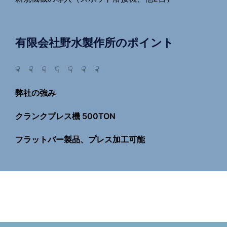
有限会社野水製作所のポイント
☟ ☟ ☟ ☟ ☟ ☟ ☟
弊社の強み
クランクプレス機 500TON
フラットバー製品、プレス加工可能