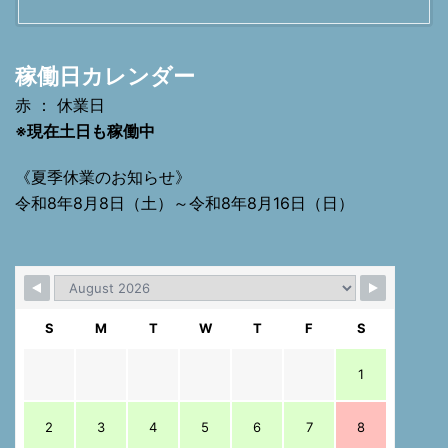
稼働日カレンダー
赤 ： 休業日
※現在土日も稼働中
《夏季休業のお知らせ》
令和8年8月8日（土）～令和8年8月16日（日）
S
M
T
W
T
F
S
1
2
3
4
5
6
7
8