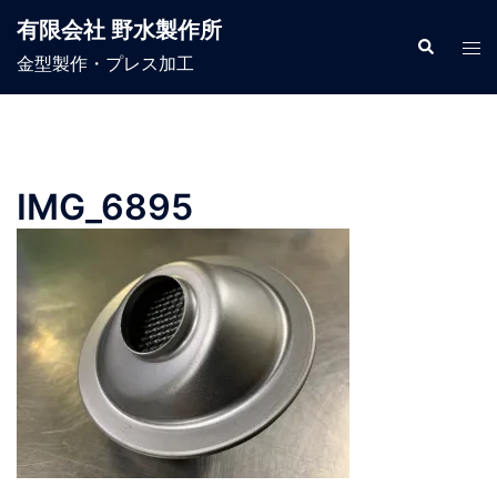
コ
有限会社 野水製作所
ン
検
ト
索
金型製作・プレス加工
テ
グ
ン
ル
ツ
メ
へ
ニ
ス
ュ
IMG_6895
キ
ー
ッ
プ