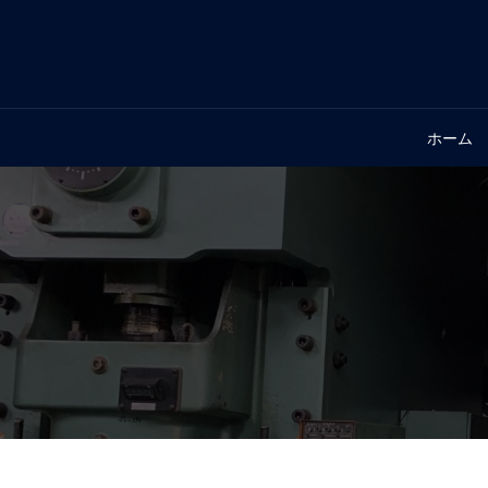
コ
ン
テ
ン
ツ
ホーム
へ
ス
キ
ッ
プ