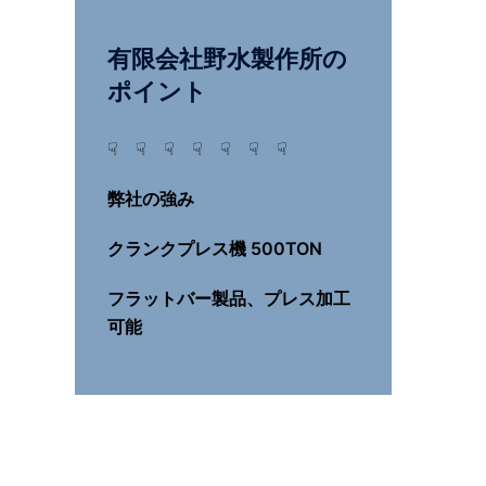
有限会社野水製作所の
ポイント
☟ ☟ ☟ ☟ ☟ ☟ ☟
弊社の強み
クランクプレス機 500TON
フラットバー製品、プレス加工
可能