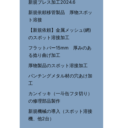
新規プレス加工2024.6
新規依頼移管製品 厚物スポッ
ト溶接
【新規依頼】金属メッシュ(網)
のスポット溶接加工
フラットバー15mm 厚みのあ
る捻り曲げ加工
厚物製品のスポット溶接加工
パンチングメタル材の穴あけ加
工
カンイッキ（一斗缶フタ切り）
の修理部品製作
新規機械の導入（スポット溶接
機、他2台）