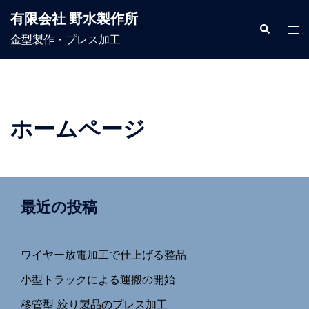
コ
有限会社 野水製作所
ン
検
ト
索
金型製作・プレス加工
テ
グ
ン
ル
ツ
メ
へ
ニ
ス
ュ
ホームページ
キ
ー
ッ
プ
最近の投稿
ワイヤー放電加工で仕上げる整品
小型トラックによる運搬の開始
移管型 絞り製品のプレス加工