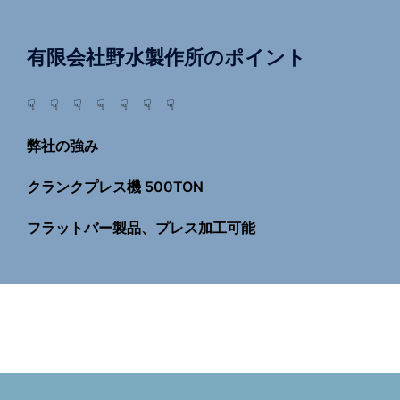
有限会社野水製作所のポイント
☟ ☟ ☟ ☟ ☟ ☟ ☟
弊社の強み
クランクプレス機 500TON
フラットバー製品、プレス加工可能