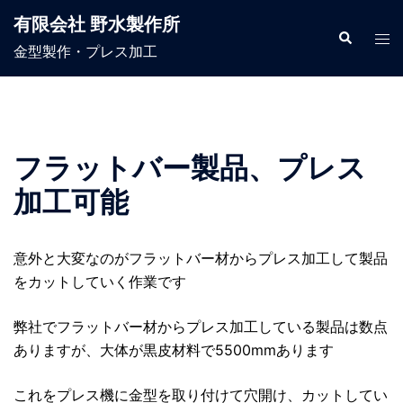
コ
有限会社 野水製作所
ン
検
ト
索
金型製作・プレス加工
テ
グ
ン
ル
ツ
メ
へ
ニ
ス
ュ
フラットバー製品、プレス
キ
ー
加工可能
ッ
プ
意外と大変なのがフラットバー材からプレス加工して製品
をカットしていく作業です
弊社でフラットバー材からプレス加工している製品は数点
ありますが、大体が黒皮材料で5500mmあります
これをプレス機に金型を取り付けて穴開け、カットしてい