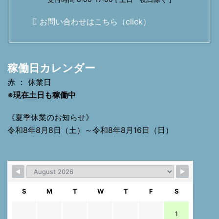
お問い合わせはこちら（click）
稼働日カレンダー
赤 ： 休業日
※現在土日も稼働中
《夏季休業のお知らせ》
令和8年8月8日（土）～令和8年8月16日（日）
S
M
T
W
T
F
S
1