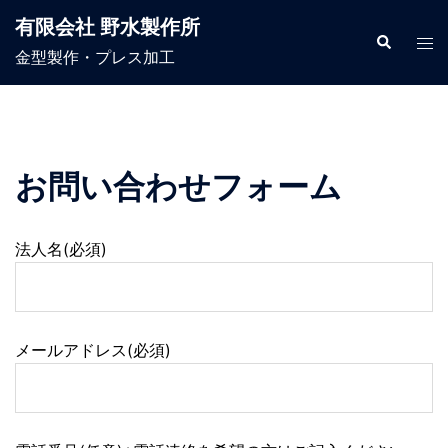
コ
有限会社 野水製作所
ン
検
ト
索
金型製作・プレス加工
テ
グ
ン
ル
ツ
メ
へ
ニ
ス
ュ
お問い合わせフォーム
キ
ー
ッ
プ
法人名(必須)
メールアドレス(必須)