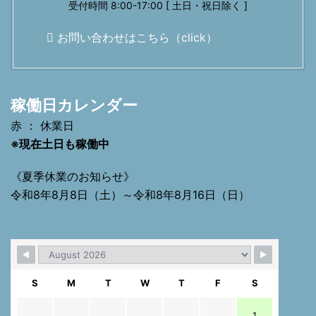
受付時間 8:00-17:00 [ 土日・祝日除く ]
お問い合わせはこちら（click）
稼働日カレンダー
赤 ： 休業日
※現在土日も稼働中
《夏季休業のお知らせ》
令和8年8月8日（土）～令和8年8月16日（日）
S
M
T
W
T
F
S
1